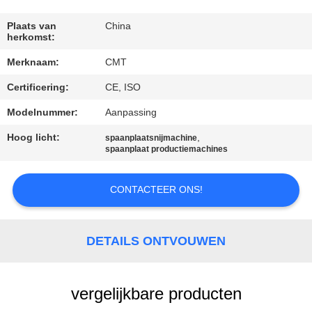
NEEM
CONTACT
Plaats van
China
herkomst:
MET
Merknaam:
CMT
ONS
Certificering:
CE, ISO
OP
Modelnummer:
Aanpassing
BLOG
Hoog licht:
,
spaanplaatsnijmachine
spaanplaat productiemachines
EEN
CONTACTEER ONS!
OFFERTE
AANVRAGEN
DETAILS ONTVOUWEN
SITEMAP
vergelijkbare producten